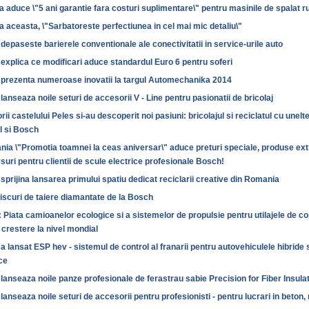
 aduce \"5 ani garantie fara costuri suplimentare\" pentru masinile de spalat 
 aceasta, \"Sarbatoreste perfectiunea in cel mai mic detaliu\"
epaseste barierele conventionale ale conectivitatii in service-urile auto
explica ce modificari aduce standardul Euro 6 pentru soferi
prezenta numeroase inovatii la targul Automechanika 2014
anseaza noile seturi de accesorii V - Line pentru pasionatii de bricolaj
orii castelului Peles si-au descoperit noi pasiuni: bricolajul si reciclatul cu unelt
 si Bosch
ia \"Promotia toamnei la ceas aniversar\" aduce preturi speciale, produse ext
uri pentru clientii de scule electrice profesionale Bosch!
prijina lansarea primului spatiu dedicat reciclarii creative din Romania
discuri de taiere diamantate de la Bosch
Piata camioanelor ecologice si a sistemelor de propulsie pentru utilajele de co
 crestere la nivel mondial
 lansat ESP hev - sistemul de control al franarii pentru autovehiculele hibride s
ce
lanseaza noile panze profesionale de ferastrau sabie Precision for Fiber Insula
anseaza noile seturi de accesorii pentru profesionisti - pentru lucrari in beton, 