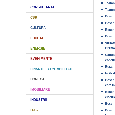
Toamna
CONSULTANTA
Toamna
Bosch d
CSR
Bosch 
CULTURA
Bosch 
Bosch l
EDUCATIE
Vizitat
ENERGIE
Dremel
Campan
EVENIMENTE
concurs
Bosch s
FINANTE / CONTABILITATE
Noile 
HORECA
Bosch: 
este in
IMOBILIARE
Bosch a
electri
INDUSTRII
Bosch 
IT&C
Bosch l