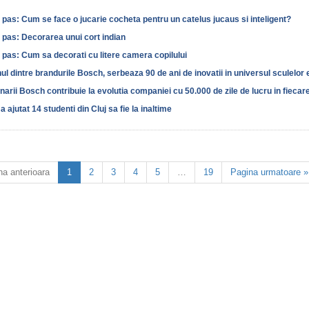
 pas: Cum se face o jucarie cocheta pentru un catelus jucaus si inteligent?
 pas: Decorarea unui cort indian
 pas: Cum sa decorati cu litere camera copilului
nul dintre brandurile Bosch, serbeaza 90 de ani de inovatii in universul sculelor 
arii Bosch contribuie la evolutia companiei cu 50.000 de zile de lucru in fiecar
 ajutat 14 studenti din Cluj sa fie la inaltime
na anterioara
1
2
3
4
5
…
19
Pagina urmatoare »