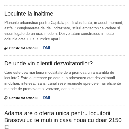
Locuinte la inaltime
Planurile urbanistice pentru Capitala pot fi clasificate, in acest moment,
astfel : conglomerate de idei indraznete, stiluri arhitectonice variate si
visuri legate de un oras modern. Dezvoltatorii construiesc in toate
colturile orasului si surprize apar l
DMI

Citeste tot articolul
De unde vin clientii dezvoltatorilor?
Care este cea mai buna modalitate de a promova un ansamblu de
locuinte? Este o intrebare pe care si-o adreseaza atat dezvoltatorii
imobiliari, interesati sa isi canalizeze resursele spre cele mai eficiente
metode de promovare si vanzare, dar si clientii,
DMI

Citeste tot articolul
Adama are o oferta unica pentru locuitorii
Brasovului: te muti in casa noua cu doar 2150
E!