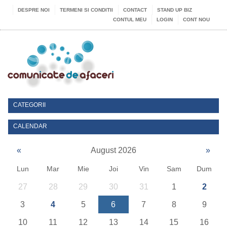
DESPRE NOI
TERMENI SI CONDITII
CONTACT
STAND UP BIZ
CONTUL MEU
LOGIN
CONT NOU
CATEGORII
CALENDAR
«
August 2026
»
Lun
Mar
Mie
Joi
Vin
Sam
Dum
27
28
29
30
31
1
2
3
4
5
6
7
8
9
10
11
12
13
14
15
16