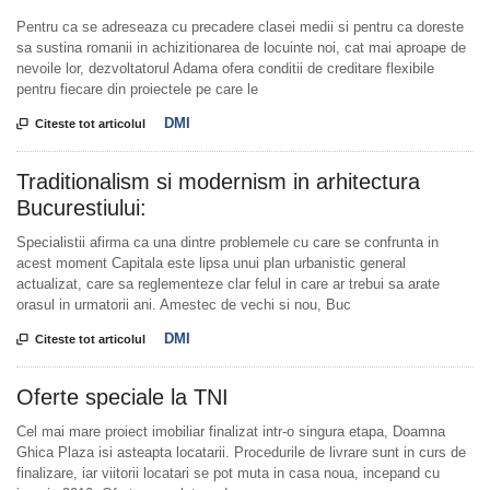
Pentru ca se adreseaza cu precadere clasei medii si pentru ca doreste
sa sustina romanii in achizitionarea de locuinte noi, cat mai aproape de
nevoile lor, dezvoltatorul Adama ofera conditii de creditare flexibile
pentru fiecare din proiectele pe care le
DMI

Citeste tot articolul
Traditionalism si modernism in arhitectura
Bucurestiului:
Specialistii afirma ca una dintre problemele cu care se confrunta in
acest moment Capitala este lipsa unui plan urbanistic general
actualizat, care sa reglementeze clar felul in care ar trebui sa arate
orasul in urmatorii ani. Amestec de vechi si nou, Buc
DMI

Citeste tot articolul
Oferte speciale la TNI
Cel mai mare proiect imobiliar finalizat intr-o singura etapa, Doamna
Ghica Plaza isi asteapta locatarii. Procedurile de livrare sunt in curs de
finalizare, iar viitorii locatari se pot muta in casa noua, incepand cu