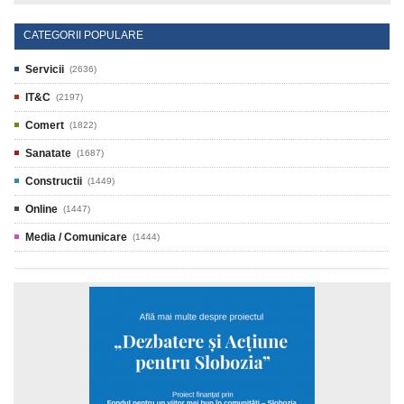
CATEGORII POPULARE
Servicii
(2636)
IT&C
(2197)
Comert
(1822)
Sanatate
(1687)
Constructii
(1449)
Online
(1447)
Media / Comunicare
(1444)