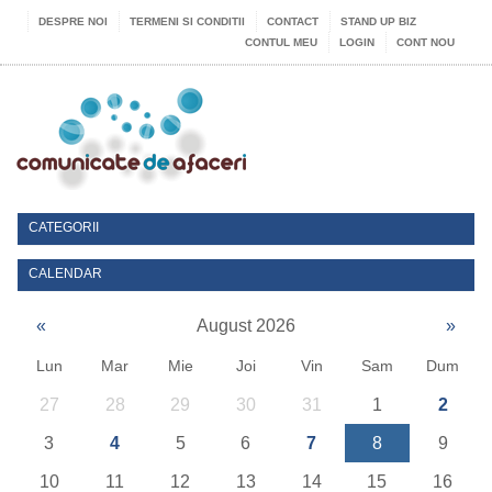
DESPRE NOI
TERMENI SI CONDITII
CONTACT
STAND UP BIZ
CONTUL MEU
LOGIN
CONT NOU
CATEGORII
CALENDAR
«
August 2026
»
Lun
Mar
Mie
Joi
Vin
Sam
Dum
27
28
29
30
31
1
2
3
4
5
6
7
8
9
10
11
12
13
14
15
16