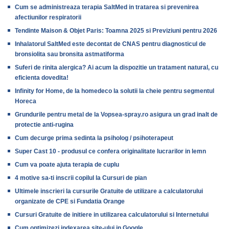
Cum se administreaza terapia SaltMed in tratarea si prevenirea
afectiunilor respiratorii
Tendinte Maison & Objet Paris: Toamna 2025 si Previziuni pentru 2026
Inhalatorul SaltMed este decontat de CNAS pentru diagnosticul de
bronsiolita sau bronsita astmatiforma
Suferi de rinita alergica? Ai acum la dispozitie un tratament natural, cu
eficienta dovedita!
Infinity for Home, de la homedeco la solutii la cheie pentru segmentul
Horeca
Grundurile pentru metal de la Vopsea-spray.ro asigura un grad inalt de
protectie anti-rugina
Cum decurge prima sedinta la psiholog / psihoterapeut
Super Cast 10 - produsul ce confera originalitate lucrarilor in lemn
Cum va poate ajuta terapia de cuplu
4 motive sa-ti inscrii copilul la Cursuri de pian
Ultimele inscrieri la cursurile Gratuite de utilizare a calculatorului
organizate de CPE si Fundatia Orange
Cursuri Gratuite de initiere in utilizarea calculatorului si Internetului
Cum optimizezi indexarea site-ului in Google