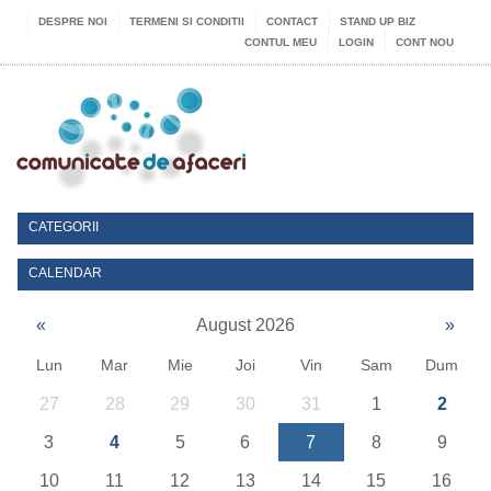
DESPRE NOI
TERMENI SI CONDITII
CONTACT
STAND UP BIZ
CONTUL MEU
LOGIN
CONT NOU
CATEGORII
CALENDAR
«
August 2026
»
Lun
Mar
Mie
Joi
Vin
Sam
Dum
27
28
29
30
31
1
2
3
4
5
6
7
8
9
10
11
12
13
14
15
16