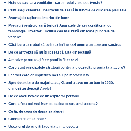
Hote cu sau fără ventilație - care model vi se potrivește?
Cum alegi culoarea unei rochii de seară în funcție de culoarea pielii tale
Avantajele ușilor de interior din lemn
Pregătiri pentru o vară toridă? Aparatele de aer condiționat cu
tehnologie ,,inverter”, soluția cea mai bună din toate punctele de
vedere!
Câtă bere ar trebui să bei maxim într-o zi pentru un consum sănătos
De ce ar trebui să nu îți lipsească arta din locuință
4 motive pentru a-ți face patul în fiecare zi
Care sunt principalele strategii pentru a-ti dezvolta propria ta afacere?
Factorii care ar impiedica mersul pe motocicleta
Spre deosebire de majoritatea, Xiaomi a avut un an bun în 2020:
chinezii au depășit Apple!
De ce aveți nevoie de un aspirator portabil
Care a fost cel mai frumos cadou pentru anul acesta?
Ce tip de ceas de dama sa alegeti
Cadouri de casa noua!
Uscatorul de rufe iti face viata mai usoara