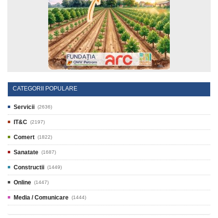
CATEGORII POPULARE
Servicii
(2636)
IT&C
(2197)
Comert
(1822)
Sanatate
(1687)
Constructii
(1449)
Online
(1447)
Media / Comunicare
(1444)