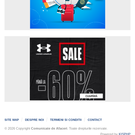
SITE MAP
DESPRE NOI
TERMENI SI CONDITII
CONTACT
© 2026 Copyright
Comunicate de Afaceri
. Toate drepturile rezervate.
Powered by
KISPHP