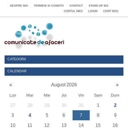
DESPRE NOI
TERMENI SI CONDITII
CONTACT
STAND UP BIZ
CONTUL MEU
LOGIN
CONT NOU
CATEGORII
CALENDAR
«
August 2026
»
Lun
Mar
Mie
Joi
Vin
Sam
Dum
27
28
29
30
31
1
2
3
4
5
6
7
8
9
10
11
12
13
14
15
16