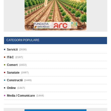
CATEGORII POPULARE
Servicii
(2636)
IT&C
(2197)
Comert
(1822)
Sanatate
(1687)
Constructii
(1449)
Online
(1447)
Media / Comunicare
(1444)