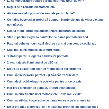
La ce temperaturi trebuie servite diferitele tipuri de vin?
Reguli de circulatie cu motocicleta
Ati ales modelul potrivit de sandale pentru fetite?
Ce haine bebeluși ar trebui să cumperi în primele luni de viața ale unui
nou-născut
Geaca moto - protectie suplimentara indiferent de sezon
Sfaturi pentru alegerea pantofilor de dama potriviti oricand
Patuturi bebelus: cum sa il alegi pe cel mai bun pentru copilul tau
Cele mai bune modele de armuri moto
3 sfaturi pentru alegerea sandalelor potrivite
2 avantaje ale iluminatului cu LED-uri
De ce sa calatoresti doar pe motociclete performante
Cum să faci terariul perfect - și să-l păstrezi în viață!
Cum alegi rochii elegante potrivite pentru orice ocazie
Ingrijirea lentilelor de contact, preturi avantajoase
Cum sa cureti rotile unei motociclete Kawasaki Z750?
Cum sa stii dacă o pereche de pantaloni este pe marimea ta
De la practica la tehnica: esti mecanicul propriei tale motociclete?