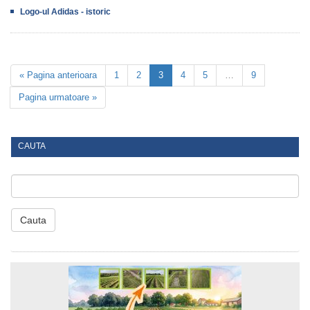
Logo-ul Adidas - istoric
« Pagina anterioara
1
2
3
4
5
…
9
Pagina urmatoare »
CAUTA
Cauta